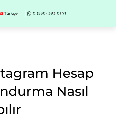
Türkçe
0 (530) 393 01 71
stagram Hesap
ndurma Nasıl
ılır