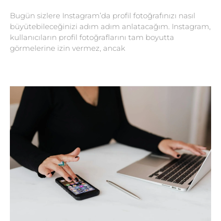
Bugün sizlere Instagram’da profil fotoğrafınızı nasıl
büyütebileceğinizi adım adım anlatacağım. Instagram,
kullanıcıların profil fotoğraflarını tam boyutta
görmelerine izin vermez, ancak