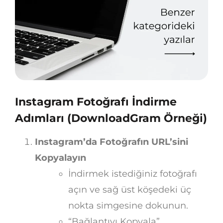
Instagram Fotoğrafı İndirme
Adımları (DownloadGram Örneği)
Instagram’da Fotoğrafın URL’sini
Kopyalayın
İndirmek istediğiniz fotoğrafı
açın ve sağ üst köşedeki üç
nokta simgesine dokunun.
“Bağlantıyı Kopyala”