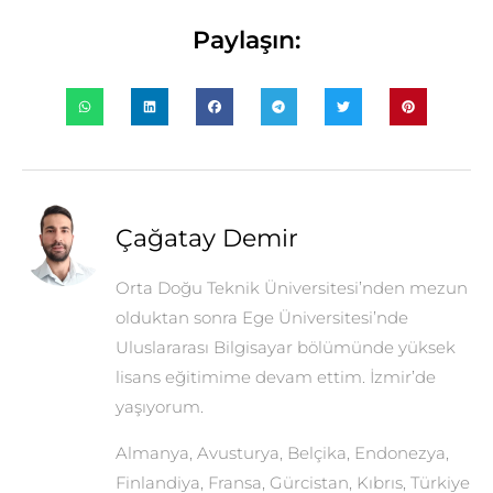
Paylaşın:
Çağatay Demir
Orta Doğu Teknik Üniversitesi’nden mezun
olduktan sonra Ege Üniversitesi’nde
Uluslararası Bilgisayar bölümünde yüksek
lisans eğitimime devam ettim. İzmir’de
yaşıyorum.
Almanya, Avusturya, Belçika, Endonezya,
Finlandiya, Fransa, Gürcistan, Kıbrıs, Türkiye