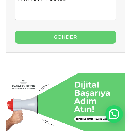
İstedikleriniz
: