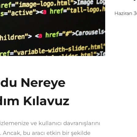
Haziran 3
odu Nereye
dım Kılavuz
zlemenize ve kullanıcı davranışlarını
 Ancak, bu aracı etkin bir şekilde