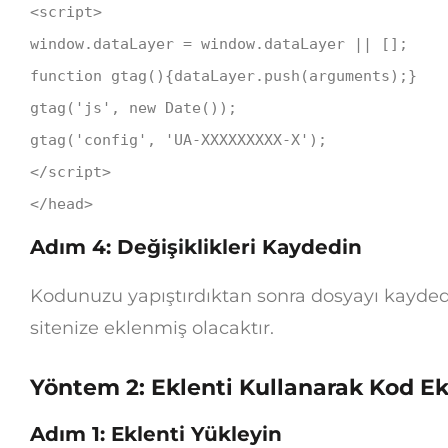
<
script
>
window
.
dataLayer
=
window
.
dataLayer
|| [];
function
gtag
(){dataLayer.
push
(
arguments
);}
gtag
(
'js'
,
new
Date
());
gtag
(
'config'
,
'UA-XXXXXXXXX-X'
);
</
script
>
</
head
>
Adım 4: Değişiklikleri Kaydedin
Kodunuzu yapıştırdıktan sonra dosyayı kayded
sitenize eklenmiş olacaktır.
Yöntem 2: Eklenti Kullanarak Kod E
Adım 1: Eklenti Yükleyin