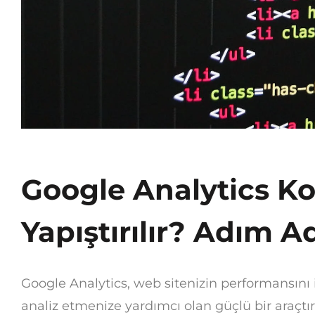
Google Analytics K
Yapıştırılır? Adım A
Google Analytics, web sitenizin performansını i
analiz etmenize yardımcı olan güçlü bir araçtır.