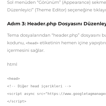
Sol menüden “Görünüm” (Appearance) sekmesi
Düzenleyici” (Theme Editor) seçeneğine tıklayı
Adım 3: Header.php Dosyasını Düzenle
Tema dosyalarından “header.php” dosyasını bu
kodunu,
etiketinin hemen içine yapıştır
<head>
içermesini sağlar.
html
<
head
>
<!-- Diğer head içerikleri -->
<
script
async
src
=
"https://www.googletagmanage
</
script
>