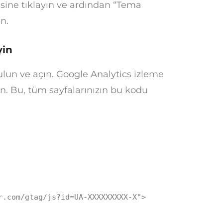
ne tıklayın ve ardından “Tema
n.
yin
lun ve açın. Google Analytics izleme
ın. Bu, tüm sayfalarınızın bu kodu
r.com/gtag/js?id=UA-XXXXXXXXX-X"
>