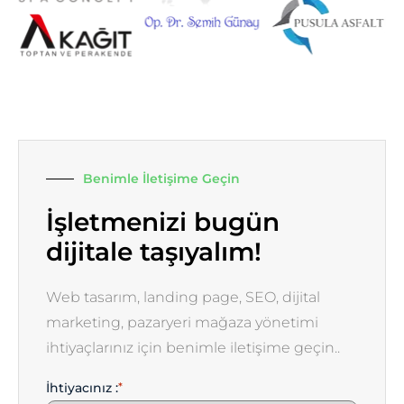
Benimle İletişime Geçin
İşletmenizi bugün
dijitale taşıyalım!
Web tasarım, landing page, SEO, dijital
marketing, pazaryeri mağaza yönetimi
ihtiyaçlarınız için benimle iletişime geçin..
İhtiyacınız :
*