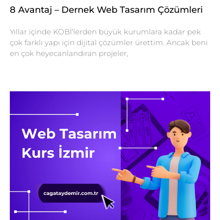
8 Avantaj – Dernek Web Tasarım Çözümleri
Yıllar içinde KOBİ’lerden büyük kurumlara kadar pek
çok farklı yapı için dijital çözümler ürettim. Ancak beni
en çok heyecanlandıran projeler,