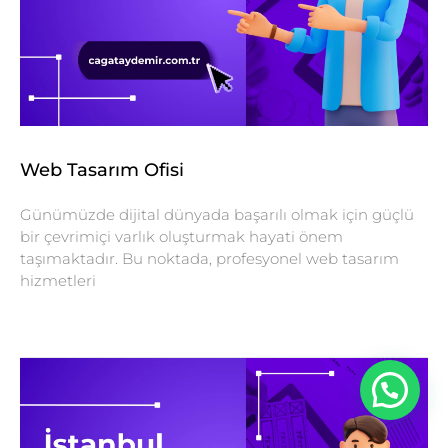
Web Tasarım Ofisi
Günümüzde dijital dünyada başarılı olmak için güçlü
bir çevrimiçi varlık oluşturmak hayati önem
taşımaktadır. Bu noktada, profesyonel web tasarım
hizmetleri