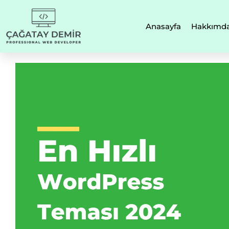
Anasayfa
Hakkımd