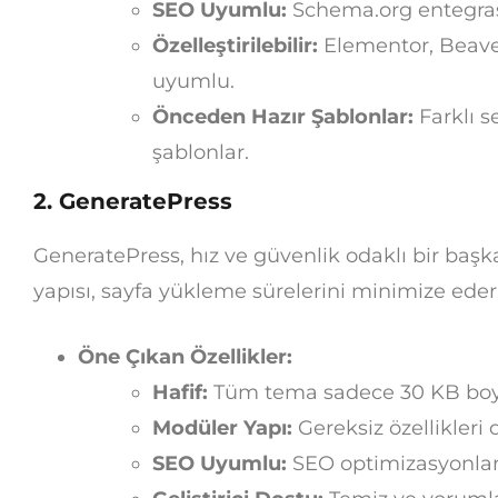
SEO Uyumlu:
Schema.org entegras
Özelleştirilebilir:
Elementor, Beaver
uyumlu.
Önceden Hazır Şablonlar:
Farklı s
şablonlar.
2.
GeneratePress
GeneratePress, hız ve güvenlik odaklı bir baş
yapısı, sayfa yükleme sürelerini minimize ed
Öne Çıkan Özellikler:
Hafif:
Tüm tema sadece 30 KB bo
Modüler Yapı:
Gereksiz özellikleri 
SEO Uyumlu:
SEO optimizasyonları