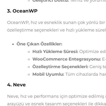
Geliştirici Dostu:
Temiz ve yorumla
3.
OceanWP
OceanWP, hız ve esneklik sunan çok yönlü bir 
özelleştirme seçenekleri ve hızlı yükleme süreler
Öne Çıkan Özellikler:
Hızlı Yükleme Süresi:
Optimize edi
WooCommerce Entegrasyonu:
E-
Özelleştirme Seçenekleri:
Geniş te
Mobil Uyumlu:
Tüm cihazlarda ha
4.
Neve
Neve, hız ve performans için optimize edilmiş 
arayüzü ve esnek tasarım seçenekleri ile dikka