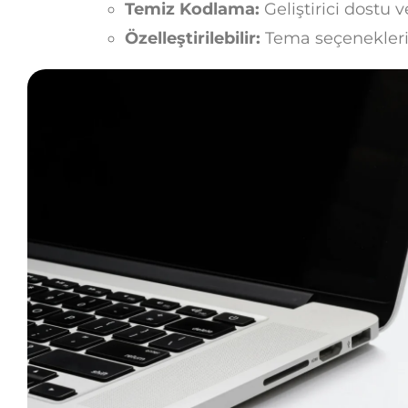
Temiz Kodlama:
Geliştirici dostu 
Özelleştirilebilir:
Tema seçenekleri p