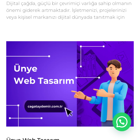
Dijital çağda, güçlü bir çevrimiçi varlığa sahip olmanın
önemi giderek artmaktadır. İşletmenizi, projelerinizi
veya kişisel markanızı dijital dünyada tanıtmak için