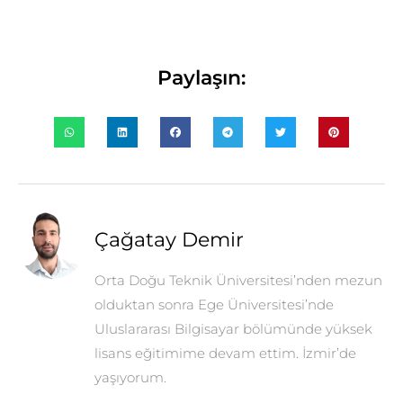
Paylaşın:
Çağatay Demir
Orta Doğu Teknik Üniversitesi’nden mezun
olduktan sonra Ege Üniversitesi’nde
Uluslararası Bilgisayar bölümünde yüksek
lisans eğitimime devam ettim. İzmir’de
yaşıyorum.