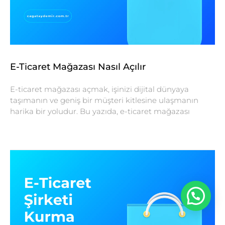
E-Ticaret Mağazası Nasıl Açılır
E-ticaret mağazası açmak, işinizi dijital dünyaya
taşımanın ve geniş bir müşteri kitlesine ulaşmanın
harika bir yoludur. Bu yazıda, e-ticaret mağazası