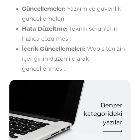
Güncellemeler:
Yazılım ve güvenlik
güncellemeleri.
Hata Düzeltme:
Teknik sorunların
hızlıca çözülmesi.
İçerik Güncellemeleri:
Web sitenizin
içeriğinin düzenli olarak
güncellenmesi.