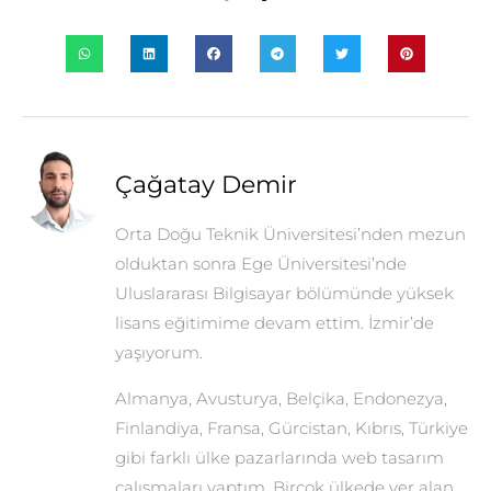
Çağatay Demir
Orta Doğu Teknik Üniversitesi’nden mezun
olduktan sonra Ege Üniversitesi’nde
Uluslararası Bilgisayar bölümünde yüksek
lisans eğitimime devam ettim. İzmir’de
yaşıyorum.
Almanya, Avusturya, Belçika, Endonezya,
Finlandiya, Fransa, Gürcistan, Kıbrıs, Türkiye
gibi farklı ülke pazarlarında web tasarım
çalışmaları yaptım. Birçok ülkede yer alan