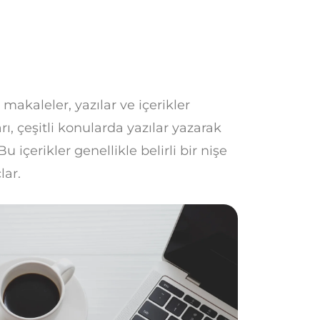
 makaleler, yazılar ve içerikler
ı, çeşitli konularda yazılar yazarak
u içerikler genellikle belirli bir nişe
lar.