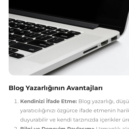
Blog Yazarlığının Avantajları
Kendinizi İfade Etme:
Blog yazarlığı, düşünc
yaratıcılığınızı özgürce ifade etmenin hari
duyurabilir ve kendi tarzınızda içerikler üre