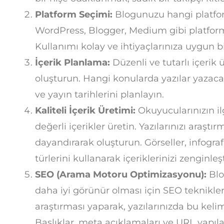
Platform Seçimi:
Blogunuzu hangi platfor
WordPress, Blogger, Medium gibi platforml
Kullanımı kolay ve ihtiyaçlarınıza uygun 
İçerik Planlama:
Düzenli ve tutarlı içerik ü
oluşturun. Hangi konularda yazılar yazacağ
ve yayın tarihlerini planlayın.
Kaliteli İçerik Üretimi:
Okuyucularınızın ilg
değerli içerikler üretin. Yazılarınızı araşt
dayandırarak oluşturun. Görseller, infograf
türlerini kullanarak içeriklerinizi zenginleşt
SEO (Arama Motoru Optimizasyonu):
Blo
daha iyi görünür olması için SEO teknikler
araştırması yaparak, yazılarınızda bu kelime
Başlıklar, meta açıklamaları ve URL yapılar