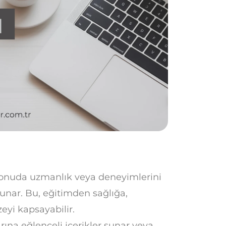
r konuda uzmanlık veya deneyimlerini
sunar. Bu, eğitimden sağlığa,
eyi kapsayabilir.
rına eğlenceli içerikler sunar veya