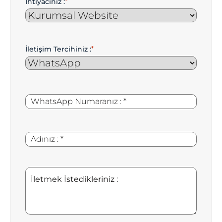
İhtiyacınız :
*
İletişim Tercihiniz :
*
WhatsApp
*
Numaranız
:
Adınız
*
:
İletmek
İstedikleriniz
: