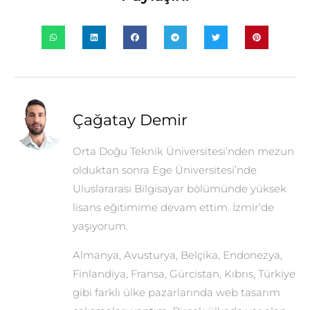
Çağatay Demir
Orta Doğu Teknik Üniversitesi’nden mezun
olduktan sonra Ege Üniversitesi’nde
Uluslararası Bilgisayar bölümünde yüksek
lisans eğitimime devam ettim. İzmir’de
yaşıyorum.
Almanya, Avusturya, Belçika, Endonezya,
Finlandiya, Fransa, Gürcistan, Kıbrıs, Türkiye
gibi farklı ülke pazarlarında web tasarım